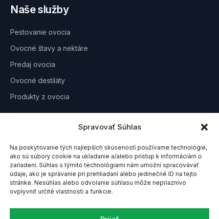
Naše služby
Pestovanie ovocia
Ovocné štavy a nektáre
Predaj ovocia
Ovocné destiláty
Produkty z ovocia
Odber noviniek
Spravovať Súhlas
Na poskytovanie tých najlepších skúseností používame technológie,
ako sú súbory cookie na ukladanie a/alebo prístup k informáciám o
zariadení. Súhlas s týmito technológiami nám umožní spracovávať
údaje, ako je správanie pri prehliadaní alebo jedinečné ID na tejto
stránke. Nesúhlas alebo odvolanie súhlasu môže nepriaznivo
ovplyvniť určité vlastnosti a funkcie.