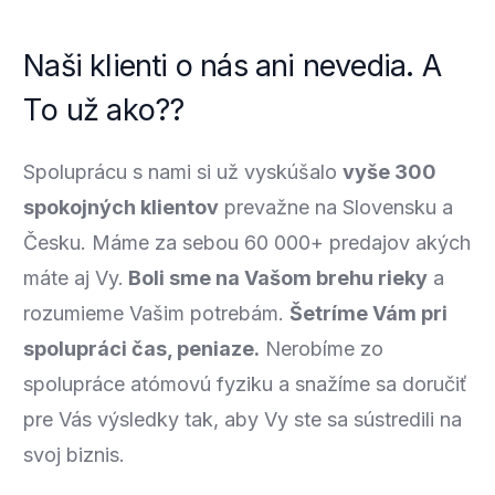
N
a
š
i
k
l
i
e
n
t
i
o
n
á
s
a
n
i
n
e
v
e
d
i
a
.
A
T
o
u
ž
a
k
o
?
?
Spoluprácu s nami si už vyskúšalo
vyše 300
spokojných klientov
prevažne na Slovensku a
Česku. Máme za sebou 60 000+ predajov akých
máte aj Vy.
Boli sme na Vašom brehu rieky
a
rozumieme Vašim potrebám.
Šetríme Vám pri
spolupráci čas, peniaze.
Nerobíme zo
spolupráce atómovú fyziku a snažíme sa doručiť
pre Vás výsledky tak, aby Vy ste sa sústredili na
svoj biznis.