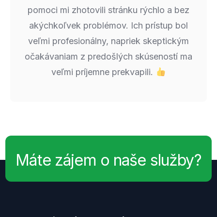
pomoci mi zhotovili stránku rýchlo a bez
akýchkoľvek problémov. Ich prístup bol
veľmi profesionálny, napriek skeptickým
očakávaniam z predošlých skúseností ma
veľmi príjemne prekvapili.
Máte zájem o naše služby?