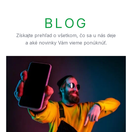
B
L
O
G
Získajte
prehľad
o
všetkom,
čo
sa
u
nás
deje
a
aké
novinky
Vám
vieme
ponúknúť.