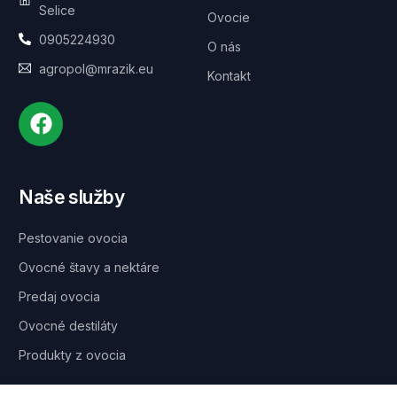
Selice
Ovocie
0905224930
O nás
agropol@mrazik.eu
Kontakt
Naše služby
Pestovanie ovocia
Ovocné štavy a nektáre
Predaj ovocia
Ovocné destiláty
Produkty z ovocia
Odber noviniek