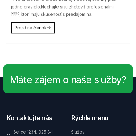
jedno pravidlo.Nechajte si ju zhotoviť profesionálmi
????,ktorí majú skúsenosť s predajom na…
Prejsť na článok
Máte zájem o naše služby?
Kontaktujte nás
Rýchle menu
Selice 1234, 925 84
Služby