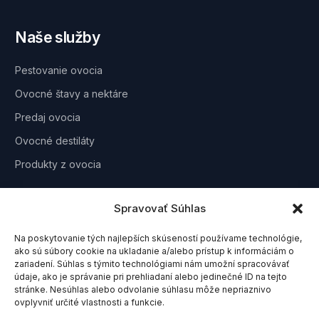
Naše služby
Pestovanie ovocia
Ovocné štavy a nektáre
Predaj ovocia
Ovocné destiláty
Produkty z ovocia
Odber noviniek
Spravovať Súhlas
Na poskytovanie tých najlepších skúseností používame technológie,
ako sú súbory cookie na ukladanie a/alebo prístup k informáciám o
zariadení. Súhlas s týmito technológiami nám umožní spracovávať
údaje, ako je správanie pri prehliadaní alebo jedinečné ID na tejto
stránke. Nesúhlas alebo odvolanie súhlasu môže nepriaznivo
ovplyvniť určité vlastnosti a funkcie.